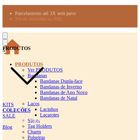
Produtos desenhados para seu pet
Parcelamento até 3X sem juros
5% de desconto no PIX
Frete Grátis a partir de R$300
PRODUTOS
PRODUTOS
Ver PRODUTOS
Bandanas
Bandanas Dupla-face
Bandanas de Inverno
Bandanas de Ano Novo
Bandanas de Natal
Laços
KITS
Lacinhos
COLEÇÕES
Laçarotes
SALE
Slings
cadastro pet QRCODE
Tag Holders
Blog
Charm
Pulseiras