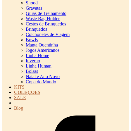
Snood
Gravatas
Guias de Treinamento
Waste Bag Holder
Cestos de Brinquedos
Brinquedos
Colchonetes de Viagem
Bowls
Manta Quentinha
Jogos Americanos
Linha Home
Inverno
Linha Human
Bolsas
Natal e Ano Novo
Copa do Mundo
KITS
COLEÇÕES
SALE
cadastro pet QRCODE
Blog