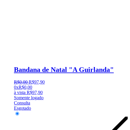
Bandana de Natal "A Guirlanda"
R$
0
,
00
R$
97
,
90
0x
R$
0,00
à vista
R$
97,90
Somente logado
Consulta
Esgotado