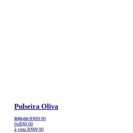
Pulseira Oliva
R$
0
,
00
R$
99
,
90
0x
R$
0,00
à vista
R$
99,90