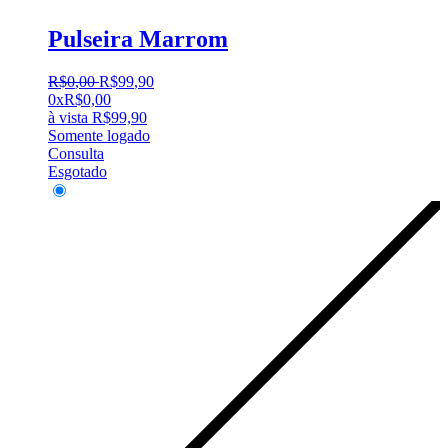
Pulseira Marrom
R$
0
,
00
R$
99
,
90
0x
R$
0,00
à vista
R$
99,90
Somente logado
Consulta
Esgotado