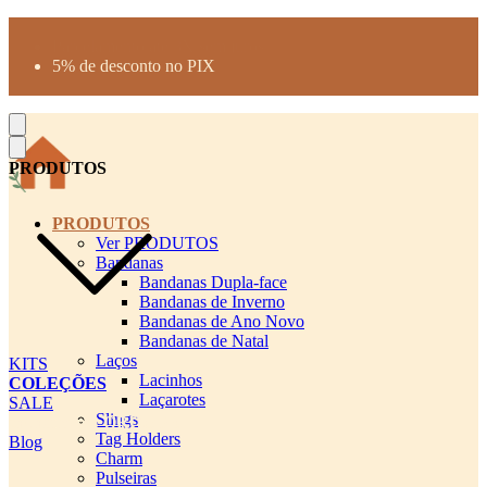
Produtos desenhados para seu pet
Parcelamento até 3X sem juros
5% de desconto no PIX
Frete Grátis a partir de R$300
PRODUTOS
PRODUTOS
Ver PRODUTOS
Bandanas
Bandanas Dupla-face
Bandanas de Inverno
Bandanas de Ano Novo
Bandanas de Natal
Laços
KITS
Lacinhos
COLEÇÕES
Laçarotes
SALE
Slings
cadastro pet QRCODE
Tag Holders
Blog
Charm
Pulseiras