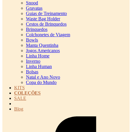
Snood
Gravatas
Guias de Treinamento
Waste Bag Holder
Cestos de Brinquedos
Brinquedos
Colchonetes de Viagem
Bowls
Manta Quentinha
Jogos Americanos
Linha Home
Inverno
Linha Human
Bolsas
Natal e Ano Novo
Copa do Mundo
KITS
COLEÇÕES
SALE
cadastro pet QRCODE
Blog