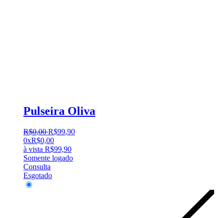
Pulseira Oliva
R$
0
,
00
R$
99
,
90
0x
R$
0,00
à vista
R$
99,90
Somente logado
Consulta
Esgotado