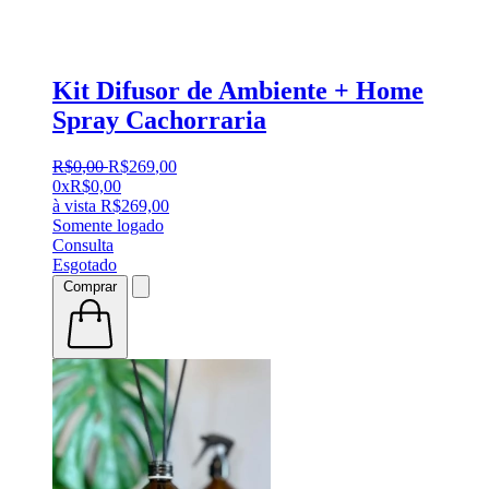
Kit Difusor de Ambiente + Home
Spray Cachorraria
R$
0
,
00
R$
269
,
00
0x
R$
0,00
à vista
R$
269,00
Somente logado
Consulta
Esgotado
Comprar