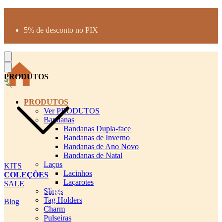
Produtos desenhados para seu pet
Parcelamento até 3X sem juros
5% de desconto no PIX
Frete Grátis a partir de R$300
PRODUTOS
PRODUTOS
Ver PRODUTOS
Bandanas
Bandanas Dupla-face
Bandanas de Inverno
Bandanas de Ano Novo
Bandanas de Natal
Laços
KITS
Lacinhos
COLEÇÕES
Laçarotes
SALE
Slings
cadastro pet QRCODE
Tag Holders
Blog
Charm
Pulseiras