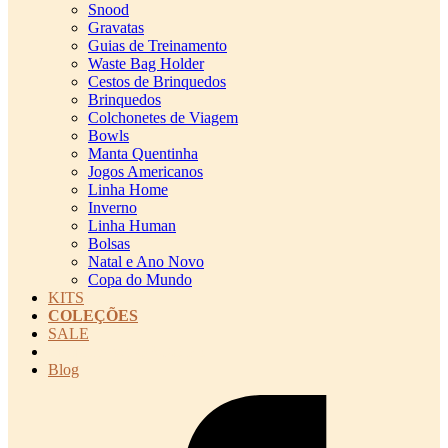
Snood
Gravatas
Guias de Treinamento
Waste Bag Holder
Cestos de Brinquedos
Brinquedos
Colchonetes de Viagem
Bowls
Manta Quentinha
Jogos Americanos
Linha Home
Inverno
Linha Human
Bolsas
Natal e Ano Novo
Copa do Mundo
KITS
COLEÇÕES
SALE
cadastro pet QRCODE
Blog