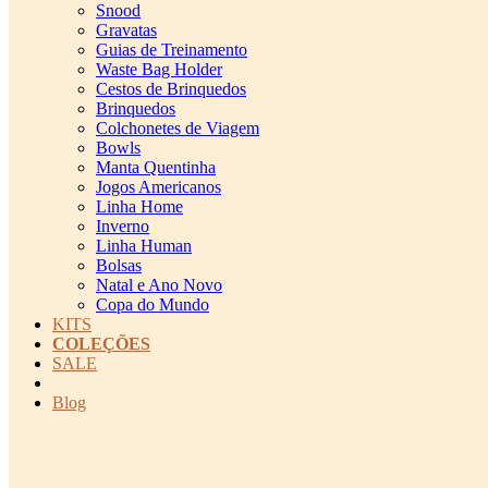
Snood
Gravatas
Guias de Treinamento
Waste Bag Holder
Cestos de Brinquedos
Brinquedos
Colchonetes de Viagem
Bowls
Manta Quentinha
Jogos Americanos
Linha Home
Inverno
Linha Human
Bolsas
Natal e Ano Novo
Copa do Mundo
KITS
COLEÇÕES
SALE
cadastro pet QRCODE
Blog