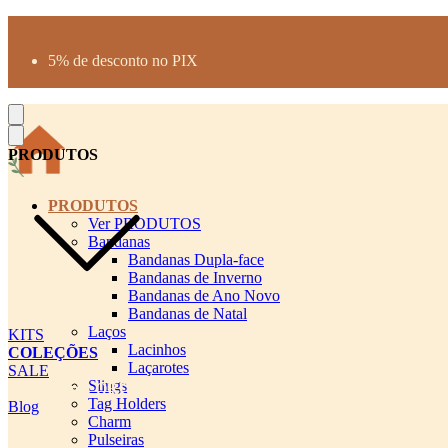
Produtos desenhados para seu pet
Parcelamento até 3X sem juros
5% de desconto no PIX
Frete Grátis a partir de R$300
PRODUTOS
PRODUTOS
Ver PRODUTOS
Bandanas
Bandanas Dupla-face
Bandanas de Inverno
Bandanas de Ano Novo
Bandanas de Natal
Laços
KITS
Lacinhos
COLEÇÕES
Laçarotes
SALE
Slings
cadastro pet QRCODE
Tag Holders
Blog
Charm
Pulseiras