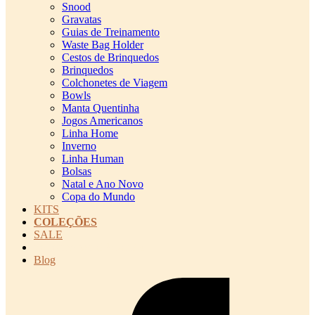
Snood
Gravatas
Guias de Treinamento
Waste Bag Holder
Cestos de Brinquedos
Brinquedos
Colchonetes de Viagem
Bowls
Manta Quentinha
Jogos Americanos
Linha Home
Inverno
Linha Human
Bolsas
Natal e Ano Novo
Copa do Mundo
KITS
COLEÇÕES
SALE
cadastro pet QRCODE
Blog