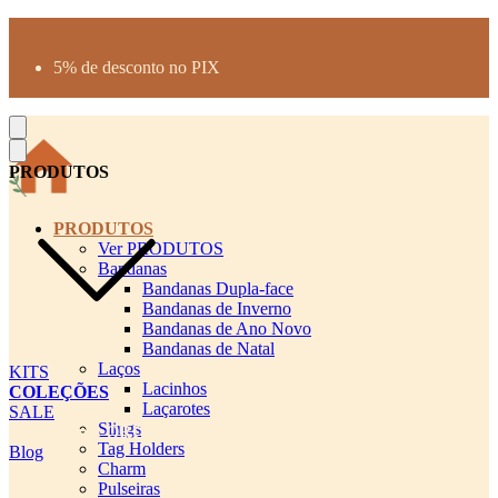
Produtos desenhados para seu pet
Parcelamento até 3X sem juros
5% de desconto no PIX
Frete Grátis a partir de R$300
PRODUTOS
PRODUTOS
Ver PRODUTOS
Bandanas
Bandanas Dupla-face
Bandanas de Inverno
Bandanas de Ano Novo
Bandanas de Natal
Laços
KITS
Lacinhos
COLEÇÕES
Laçarotes
SALE
Slings
cadastro pet QRCODE
Tag Holders
Blog
Charm
Pulseiras