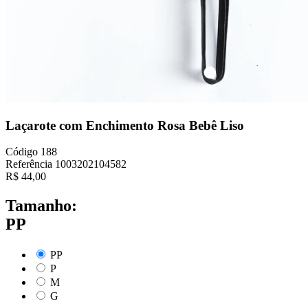
Laçarote com Enchimento Rosa Bebê Liso
Código
188
Referência
1003202104582
R$
44,00
Tamanho:
PP
PP
P
M
G