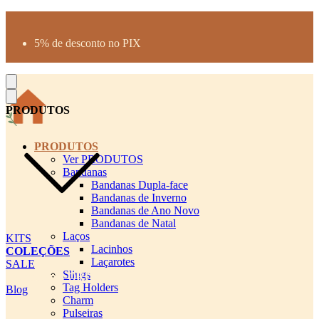
Produtos desenhados para seu pet
Parcelamento até 3X sem juros
5% de desconto no PIX
Frete Grátis a partir de R$300
PRODUTOS
PRODUTOS
Ver PRODUTOS
Bandanas
Bandanas Dupla-face
Bandanas de Inverno
Bandanas de Ano Novo
Bandanas de Natal
Laços
KITS
Lacinhos
COLEÇÕES
Laçarotes
SALE
Slings
cadastro pet QRCODE
Tag Holders
Blog
Charm
Pulseiras