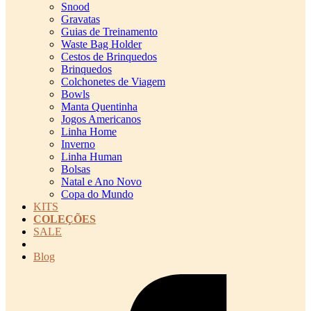
Snood
Gravatas
Guias de Treinamento
Waste Bag Holder
Cestos de Brinquedos
Brinquedos
Colchonetes de Viagem
Bowls
Manta Quentinha
Jogos Americanos
Linha Home
Inverno
Linha Human
Bolsas
Natal e Ano Novo
Copa do Mundo
KITS
COLEÇÕES
SALE
cadastro pet QRCODE
Blog