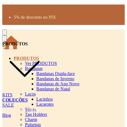
Produtos desenhados para seu pet
Parcelamento até 3X sem juros
5% de desconto no PIX
Frete Grátis a partir de R$300
PRODUTOS
PRODUTOS
Ver PRODUTOS
Bandanas
Bandanas Dupla-face
Bandanas de Inverno
Bandanas de Ano Novo
Bandanas de Natal
Laços
KITS
Lacinhos
COLEÇÕES
Laçarotes
SALE
Slings
cadastro pet QRCODE
Tag Holders
Blog
Charm
Pulseiras