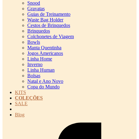
Snood
Gravatas
Guias de Treinamento
Waste Bag Holder
Cestos de Brinquedos
Brinquedos
Colchonetes de Viagem
Bowls
Manta Quentinha
Jogos Americanos
Linha Home
Inverno
Linha Human
Bolsas
Natal e Ano Novo
Copa do Mundo
KITS
COLEÇÕES
SALE
cadastro pet QRCODE
Blog