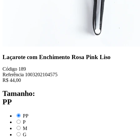
Laçarote com Enchimento Rosa Pink Liso
Código
189
Referência
1003202104575
R$
44,00
Tamanho:
PP
PP
P
M
G