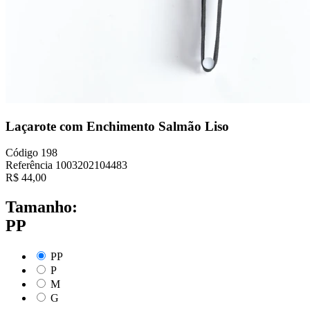
Laçarote com Enchimento Salmão Liso
Código
198
Referência
1003202104483
R$
44,00
Tamanho:
PP
PP
P
M
G