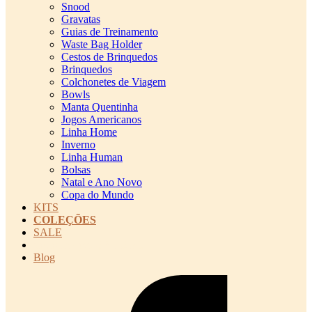
Snood
Gravatas
Guias de Treinamento
Waste Bag Holder
Cestos de Brinquedos
Brinquedos
Colchonetes de Viagem
Bowls
Manta Quentinha
Jogos Americanos
Linha Home
Inverno
Linha Human
Bolsas
Natal e Ano Novo
Copa do Mundo
KITS
COLEÇÕES
SALE
cadastro pet QRCODE
Blog