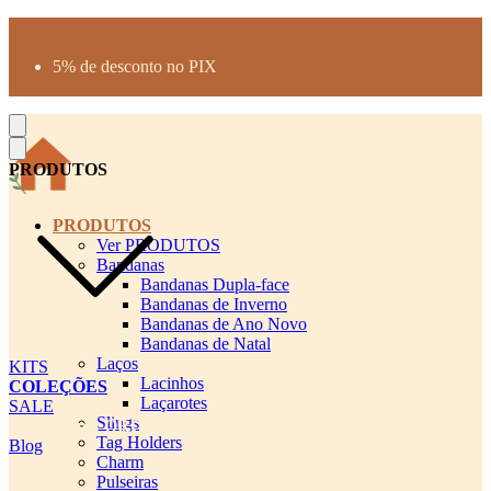
Produtos desenhados para seu pet
Parcelamento até 3X sem juros
5% de desconto no PIX
Frete Grátis a partir de R$300
PRODUTOS
PRODUTOS
Ver PRODUTOS
Bandanas
Bandanas Dupla-face
Bandanas de Inverno
Bandanas de Ano Novo
Bandanas de Natal
Laços
KITS
Lacinhos
COLEÇÕES
Laçarotes
SALE
Slings
cadastro pet QRCODE
Tag Holders
Blog
Charm
Pulseiras