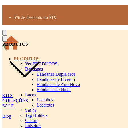
Produtos desenhados para seu pet
Parcelamento até 3X sem juros
5% de desconto no PIX
Frete Grátis a partir de R$300
PRODUTOS
PRODUTOS
Ver PRODUTOS
Bandanas
Bandanas Dupla-face
Bandanas de Inverno
Bandanas de Ano Novo
Bandanas de Natal
Laços
KITS
Lacinhos
COLEÇÕES
Laçarotes
SALE
Slings
cadastro pet QRCODE
Tag Holders
Blog
Charm
Pulseiras