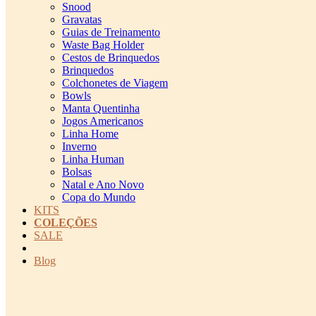
Snood
Gravatas
Guias de Treinamento
Waste Bag Holder
Cestos de Brinquedos
Brinquedos
Colchonetes de Viagem
Bowls
Manta Quentinha
Jogos Americanos
Linha Home
Inverno
Linha Human
Bolsas
Natal e Ano Novo
Copa do Mundo
KITS
COLEÇÕES
SALE
cadastro pet QRCODE
Blog