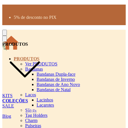
Produtos desenhados para seu pet
Parcelamento até 3X sem juros
5% de desconto no PIX
Frete Grátis a partir de R$300
PRODUTOS
PRODUTOS
Ver PRODUTOS
Bandanas
Bandanas Dupla-face
Bandanas de Inverno
Bandanas de Ano Novo
Bandanas de Natal
Laços
KITS
Lacinhos
COLEÇÕES
Laçarotes
SALE
Slings
cadastro pet QRCODE
Tag Holders
Blog
Charm
Pulseiras