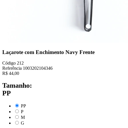
Laçarote com Enchimento Navy Frente
Código
212
Referência
1003202104346
R$
44,00
Tamanho:
PP
PP
P
M
G