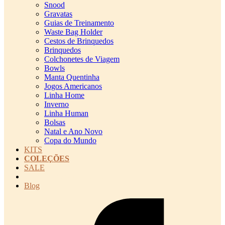
Snood
Gravatas
Guias de Treinamento
Waste Bag Holder
Cestos de Brinquedos
Brinquedos
Colchonetes de Viagem
Bowls
Manta Quentinha
Jogos Americanos
Linha Home
Inverno
Linha Human
Bolsas
Natal e Ano Novo
Copa do Mundo
KITS
COLEÇÕES
SALE
cadastro pet QRCODE
Blog