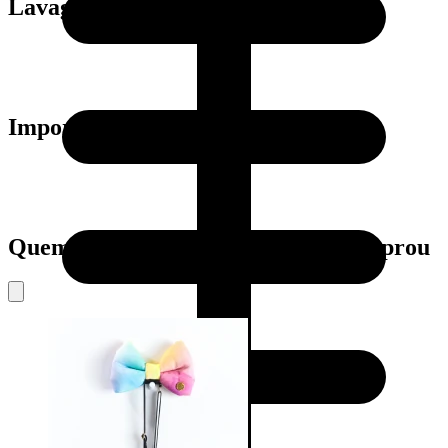
Lavagem
Importante:
Quem viu este produto também comprou