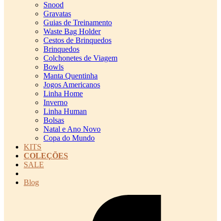
Snood
Gravatas
Guias de Treinamento
Waste Bag Holder
Cestos de Brinquedos
Brinquedos
Colchonetes de Viagem
Bowls
Manta Quentinha
Jogos Americanos
Linha Home
Inverno
Linha Human
Bolsas
Natal e Ano Novo
Copa do Mundo
KITS
COLEÇÕES
SALE
cadastro pet QRCODE
Blog