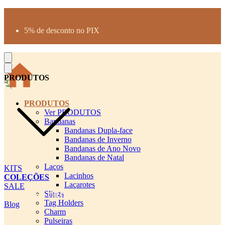
Produtos desenhados para seu pet
Parcelamento até 3X sem juros
5% de desconto no PIX
Frete Grátis a partir de R$300
PRODUTOS
PRODUTOS
Ver PRODUTOS
Bandanas
Bandanas Dupla-face
Bandanas de Inverno
Bandanas de Ano Novo
Bandanas de Natal
Laços
KITS
Lacinhos
COLEÇÕES
Laçarotes
SALE
Slings
cadastro pet QRCODE
Tag Holders
Blog
Charm
Pulseiras