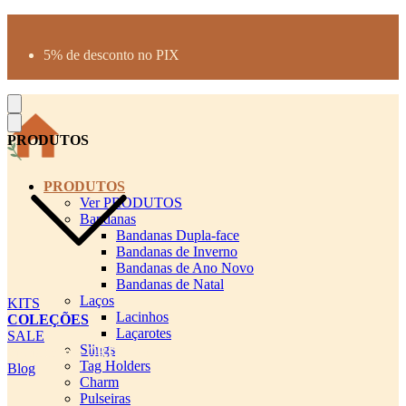
Produtos desenhados para seu pet
Parcelamento até 3X sem juros
5% de desconto no PIX
Frete Grátis a partir de R$300
PRODUTOS
PRODUTOS
Ver PRODUTOS
Bandanas
Bandanas Dupla-face
Bandanas de Inverno
Bandanas de Ano Novo
Bandanas de Natal
Laços
KITS
Lacinhos
COLEÇÕES
Laçarotes
SALE
Slings
cadastro pet QRCODE
Tag Holders
Blog
Charm
Pulseiras