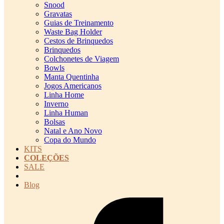
Snood
Gravatas
Guias de Treinamento
Waste Bag Holder
Cestos de Brinquedos
Brinquedos
Colchonetes de Viagem
Bowls
Manta Quentinha
Jogos Americanos
Linha Home
Inverno
Linha Human
Bolsas
Natal e Ano Novo
Copa do Mundo
KITS
COLEÇÕES
SALE
cadastro pet QRCODE
Blog