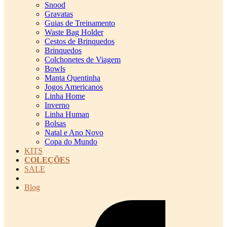
Snood
Gravatas
Guias de Treinamento
Waste Bag Holder
Cestos de Brinquedos
Brinquedos
Colchonetes de Viagem
Bowls
Manta Quentinha
Jogos Americanos
Linha Home
Inverno
Linha Human
Bolsas
Natal e Ano Novo
Copa do Mundo
KITS
COLEÇÕES
SALE
cadastro pet QRCODE
Blog