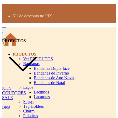
Produtos desenhados para seu pet
Parcelamento até 3X sem juros
5% de desconto no PIX
Frete Grátis a partir de R$300
PRODUTOS
PRODUTOS
Ver PRODUTOS
Bandanas
Bandanas Dupla-face
Bandanas de Inverno
Bandanas de Ano Novo
Bandanas de Natal
Laços
KITS
Lacinhos
COLEÇÕES
Laçarotes
SALE
Slings
cadastro pet QRCODE
Tag Holders
Blog
Charm
Pulseiras