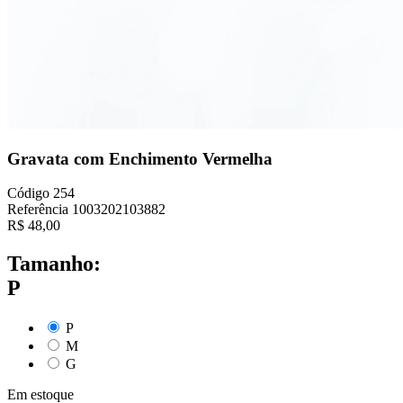
Gravata com Enchimento Vermelha
Código
254
Referência
1003202103882
R$
48,00
Tamanho:
P
P
M
G
Em estoque