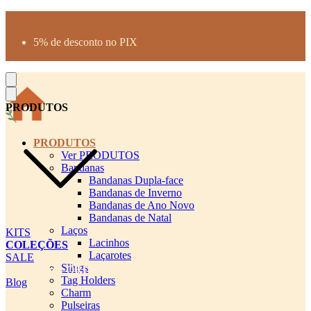
Produtos desenhados para seu pet
Parcelamento até 3X sem juros
5% de desconto no PIX
Frete Grátis a partir de R$300
PRODUTOS
PRODUTOS
Ver PRODUTOS
Bandanas
Bandanas Dupla-face
Bandanas de Inverno
Bandanas de Ano Novo
Bandanas de Natal
Laços
KITS
Lacinhos
COLEÇÕES
Laçarotes
SALE
Slings
cadastro pet QRCODE
Tag Holders
Blog
Charm
Pulseiras