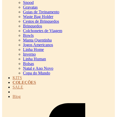
Snood
Gravatas
Guias de Treinamento
Waste Bag Holder
Cestos de Brinquedos
Brinquedos
Colchonetes de Viagem
Bowls
Manta Quentinha
Jogos Americanos
Linha Home
Inverno
Linha Human
Bolsas
Natal e Ano Novo
Copa do Mundo
KITS
COLEÇÕES
SALE
cadastro pet QRCODE
Blog