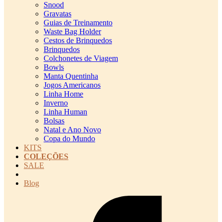
Snood
Gravatas
Guias de Treinamento
Waste Bag Holder
Cestos de Brinquedos
Brinquedos
Colchonetes de Viagem
Bowls
Manta Quentinha
Jogos Americanos
Linha Home
Inverno
Linha Human
Bolsas
Natal e Ano Novo
Copa do Mundo
KITS
COLEÇÕES
SALE
cadastro pet QRCODE
Blog