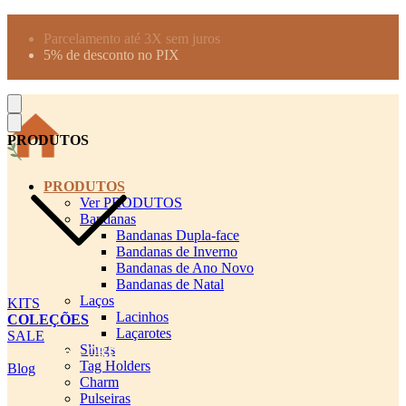
Produtos desenhados para seu pet
Parcelamento até 3X sem juros
5% de desconto no PIX
Frete Grátis a partir de R$300
PRODUTOS
PRODUTOS
Ver PRODUTOS
Bandanas
Bandanas Dupla-face
Bandanas de Inverno
Bandanas de Ano Novo
Bandanas de Natal
Laços
KITS
Lacinhos
COLEÇÕES
Laçarotes
SALE
Slings
cadastro pet QRCODE
Tag Holders
Blog
Charm
Pulseiras