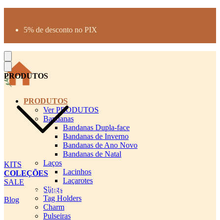
Produtos desenhados para seu pet
Parcelamento até 3X sem juros
5% de desconto no PIX
Frete Grátis a partir de R$300
PRODUTOS
PRODUTOS
Ver PRODUTOS
Bandanas
Bandanas Dupla-face
Bandanas de Inverno
Bandanas de Ano Novo
Bandanas de Natal
Laços
KITS
Lacinhos
COLEÇÕES
Laçarotes
SALE
Slings
cadastro pet QRCODE
Tag Holders
Blog
Charm
Pulseiras