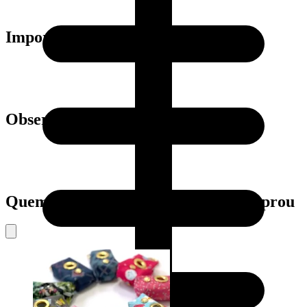
Importante:
Observação
Quem viu este produto também comprou