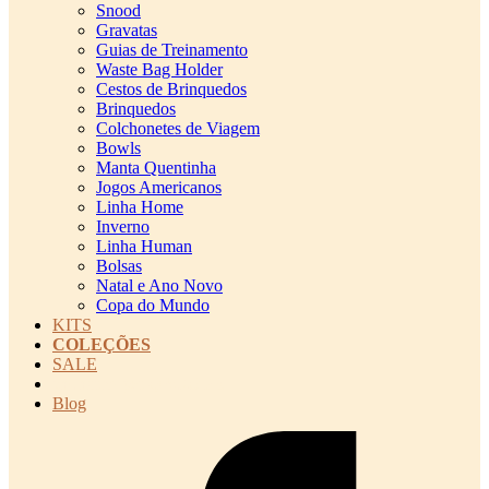
Snood
Gravatas
Guias de Treinamento
Waste Bag Holder
Cestos de Brinquedos
Brinquedos
Colchonetes de Viagem
Bowls
Manta Quentinha
Jogos Americanos
Linha Home
Inverno
Linha Human
Bolsas
Natal e Ano Novo
Copa do Mundo
KITS
COLEÇÕES
SALE
cadastro pet QRCODE
Blog