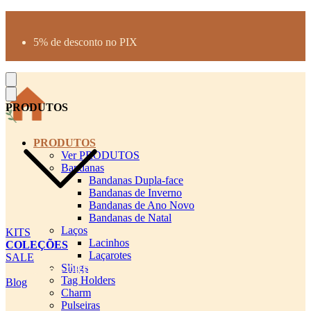
Produtos desenhados para seu pet
Parcelamento até 3X sem juros
5% de desconto no PIX
Frete Grátis a partir de R$300
PRODUTOS
PRODUTOS
Ver PRODUTOS
Bandanas
Bandanas Dupla-face
Bandanas de Inverno
Bandanas de Ano Novo
Bandanas de Natal
Laços
KITS
Lacinhos
COLEÇÕES
Laçarotes
SALE
Slings
cadastro pet QRCODE
Tag Holders
Blog
Charm
Pulseiras