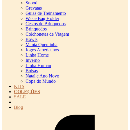
Snood
Gravatas
Guias de Treinamento
Waste Bag Holder
Cestos de Brinquedos
Brinquedos
Colchonetes de Viagem
Bowls
Manta Quentinha
Jogos Americanos
Linha Home
Inverno
Linha Human
Bolsas
Natal e Ano Novo
Copa do Mundo
KITS
COLEÇÕES
SALE
cadastro pet QRCODE
Blog