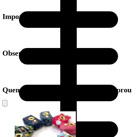
Importante:
Observação
Quem viu este produto também comprou