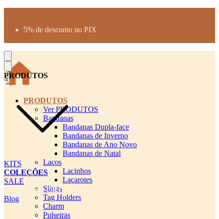
Produtos desenhados para seu pet
Parcelamento até 3X sem juros
5% de desconto no PIX
Frete Grátis a partir de R$300
PRODUTOS
PRODUTOS
Ver PRODUTOS
Bandanas
Bandanas Dupla-face
Bandanas de Inverno
Bandanas de Ano Novo
Bandanas de Natal
Laços
KITS
Lacinhos
COLEÇÕES
Laçarotes
SALE
Slings
cadastro pet QRCODE
Tag Holders
Blog
Charm
Pulseiras