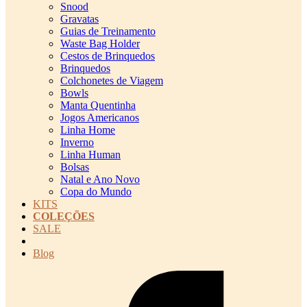
Snood
Gravatas
Guias de Treinamento
Waste Bag Holder
Cestos de Brinquedos
Brinquedos
Colchonetes de Viagem
Bowls
Manta Quentinha
Jogos Americanos
Linha Home
Inverno
Linha Human
Bolsas
Natal e Ano Novo
Copa do Mundo
KITS
COLEÇÕES
SALE
cadastro pet QRCODE
Blog