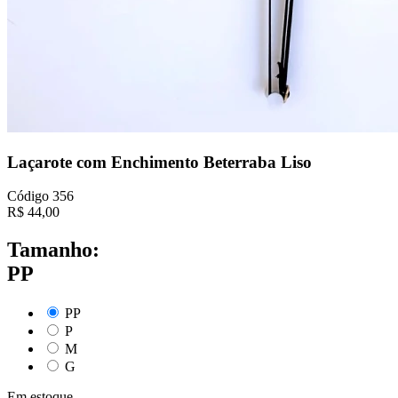
Laçarote com Enchimento Beterraba Liso
Código
356
R$
44,00
Tamanho:
PP
PP
P
M
G
Em estoque