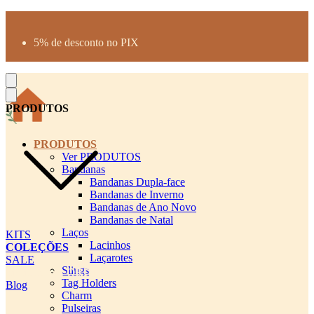
Produtos desenhados para seu pet
Parcelamento até 3X sem juros
5% de desconto no PIX
Frete Grátis a partir de R$300
PRODUTOS
PRODUTOS
Ver PRODUTOS
Bandanas
Bandanas Dupla-face
Bandanas de Inverno
Bandanas de Ano Novo
Bandanas de Natal
Laços
KITS
Lacinhos
COLEÇÕES
Laçarotes
SALE
Slings
cadastro pet QRCODE
Tag Holders
Blog
Charm
Pulseiras