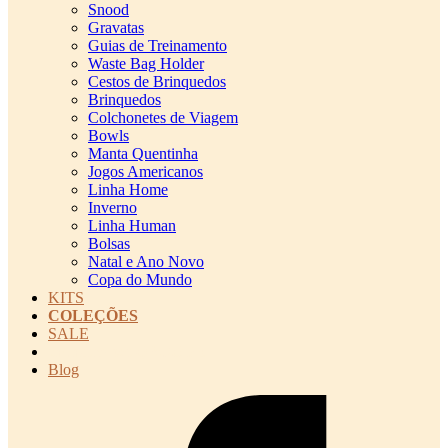
Snood
Gravatas
Guias de Treinamento
Waste Bag Holder
Cestos de Brinquedos
Brinquedos
Colchonetes de Viagem
Bowls
Manta Quentinha
Jogos Americanos
Linha Home
Inverno
Linha Human
Bolsas
Natal e Ano Novo
Copa do Mundo
KITS
COLEÇÕES
SALE
cadastro pet QRCODE
Blog