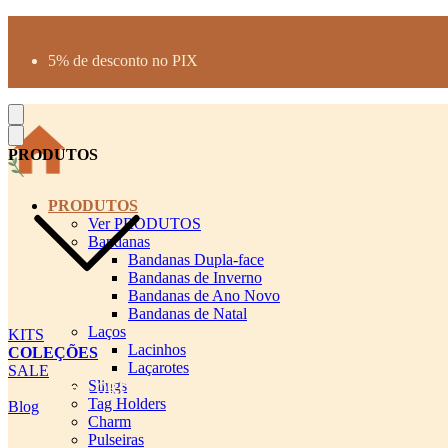
Produtos desenhados para seu pet
Parcelamento até 3X sem juros
5% de desconto no PIX
Frete Grátis a partir de R$300
PRODUTOS
PRODUTOS
Ver PRODUTOS
Bandanas
Bandanas Dupla-face
Bandanas de Inverno
Bandanas de Ano Novo
Bandanas de Natal
Laços
KITS
Lacinhos
COLEÇÕES
Laçarotes
SALE
Slings
cadastro pet QRCODE
Tag Holders
Blog
Charm
Pulseiras