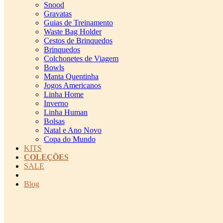
Snood
Gravatas
Guias de Treinamento
Waste Bag Holder
Cestos de Brinquedos
Brinquedos
Colchonetes de Viagem
Bowls
Manta Quentinha
Jogos Americanos
Linha Home
Inverno
Linha Human
Bolsas
Natal e Ano Novo
Copa do Mundo
KITS
COLEÇÕES
SALE
cadastro pet QRCODE
Blog