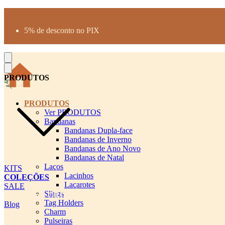
Produtos desenhados para seu pet
Parcelamento até 3X sem juros
5% de desconto no PIX
Frete Grátis a partir de R$300
PRODUTOS
PRODUTOS
Ver PRODUTOS
Bandanas
Bandanas Dupla-face
Bandanas de Inverno
Bandanas de Ano Novo
Bandanas de Natal
Laços
KITS
Lacinhos
COLEÇÕES
Laçarotes
SALE
Slings
cadastro pet QRCODE
Tag Holders
Blog
Charm
Pulseiras