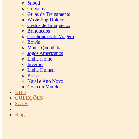
Snood
Gravatas
Guias de Treinamento
Waste Bag Holder
Cestos de Brinquedos
Brinquedos
Colchonetes de Viagem
Bowls
Manta Quentinha
Jogos Americanos
Linha Home
Inverno
Linha Human
Bolsas
Natal e Ano Novo
Copa do Mundo
KITS
COLEÇÕES
SALE
cadastro pet QRCODE
Blog