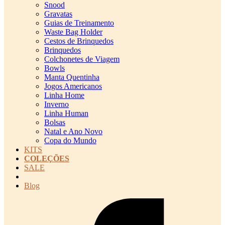
Snood
Gravatas
Guias de Treinamento
Waste Bag Holder
Cestos de Brinquedos
Brinquedos
Colchonetes de Viagem
Bowls
Manta Quentinha
Jogos Americanos
Linha Home
Inverno
Linha Human
Bolsas
Natal e Ano Novo
Copa do Mundo
KITS
COLEÇÕES
SALE
cadastro pet QRCODE
Blog