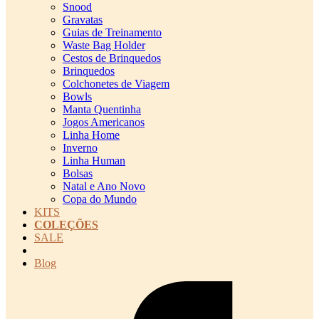
Snood
Gravatas
Guias de Treinamento
Waste Bag Holder
Cestos de Brinquedos
Brinquedos
Colchonetes de Viagem
Bowls
Manta Quentinha
Jogos Americanos
Linha Home
Inverno
Linha Human
Bolsas
Natal e Ano Novo
Copa do Mundo
KITS
COLEÇÕES
SALE
cadastro pet QRCODE
Blog