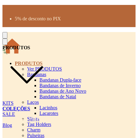
Produtos desenhados para seu pet
Parcelamento até 3X sem juros
5% de desconto no PIX
Frete Grátis a partir de R$300
PRODUTOS
PRODUTOS
Ver PRODUTOS
Bandanas
Bandanas Dupla-face
Bandanas de Inverno
Bandanas de Ano Novo
Bandanas de Natal
Laços
KITS
Lacinhos
COLEÇÕES
Laçarotes
SALE
Slings
cadastro pet QRCODE
Tag Holders
Blog
Charm
Pulseiras