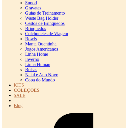
Snood
Gravatas
Guias de Treinamento
Waste Bag Holder
Cestos de Brinquedos
Brinquedos
Colchonetes de Viagem
Bowls
Manta Quentinha
Jogos Americanos
Linha Home
Inverno
Linha Human
Bolsas
Natal e Ano Novo
Copa do Mundo
KITS
COLEÇÕES
SALE
cadastro pet QRCODE
Blog