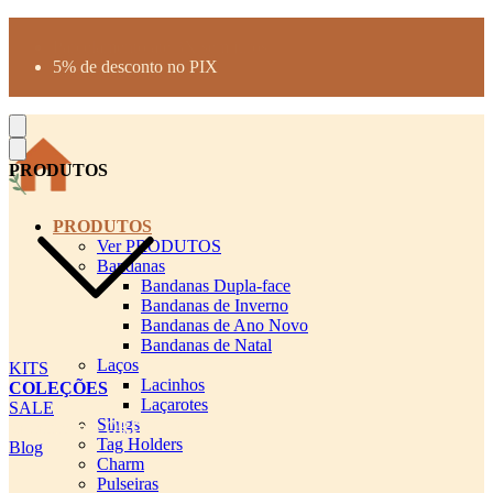
Produtos desenhados para seu pet
Parcelamento até 3X sem juros
5% de desconto no PIX
Frete Grátis a partir de R$300
PRODUTOS
PRODUTOS
Ver PRODUTOS
Bandanas
Bandanas Dupla-face
Bandanas de Inverno
Bandanas de Ano Novo
Bandanas de Natal
Laços
KITS
Lacinhos
COLEÇÕES
Laçarotes
SALE
Slings
cadastro pet QRCODE
Tag Holders
Blog
Charm
Pulseiras