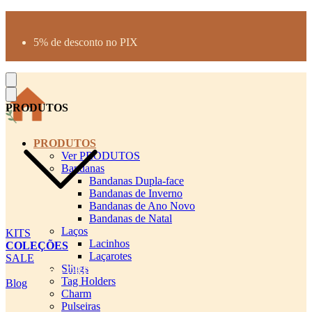
Produtos desenhados para seu pet
Parcelamento até 3X sem juros
5% de desconto no PIX
Frete Grátis a partir de R$300
PRODUTOS
PRODUTOS
Ver PRODUTOS
Bandanas
Bandanas Dupla-face
Bandanas de Inverno
Bandanas de Ano Novo
Bandanas de Natal
Laços
KITS
Lacinhos
COLEÇÕES
Laçarotes
SALE
Slings
cadastro pet QRCODE
Tag Holders
Blog
Charm
Pulseiras