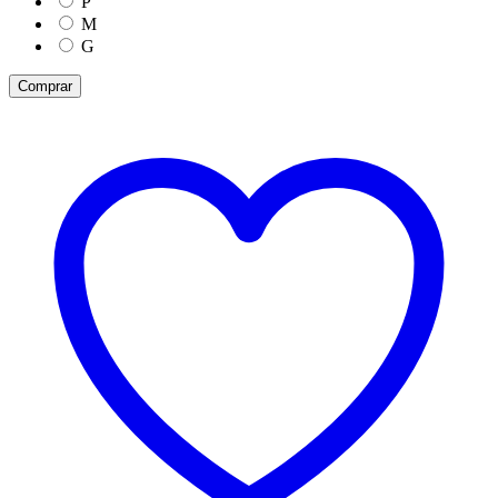
P
M
G
Comprar