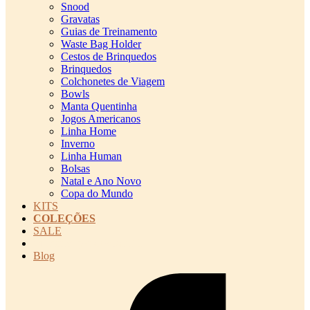
Snood
Gravatas
Guias de Treinamento
Waste Bag Holder
Cestos de Brinquedos
Brinquedos
Colchonetes de Viagem
Bowls
Manta Quentinha
Jogos Americanos
Linha Home
Inverno
Linha Human
Bolsas
Natal e Ano Novo
Copa do Mundo
KITS
COLEÇÕES
SALE
cadastro pet QRCODE
Blog