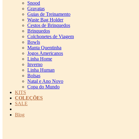
Snood
Gravatas
Guias de Treinamento
Waste Bag Holder
Cestos de Brinquedos
Brinquedos
Colchonetes de Viagem
Bowls
Manta Quentinha
Jogos Americanos
Linha Home
Inverno
Linha Human
Bolsas
Natal e Ano Novo
Copa do Mundo
KITS
COLEÇÕES
SALE
cadastro pet QRCODE
Blog