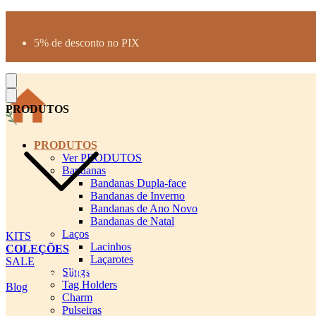
Produtos desenhados para seu pet
Parcelamento até 3X sem juros
5% de desconto no PIX
Frete Grátis a partir de R$300
PRODUTOS
PRODUTOS
Ver PRODUTOS
Bandanas
Bandanas Dupla-face
Bandanas de Inverno
Bandanas de Ano Novo
Bandanas de Natal
Laços
KITS
Lacinhos
COLEÇÕES
Laçarotes
SALE
Slings
cadastro pet QRCODE
Tag Holders
Blog
Charm
Pulseiras