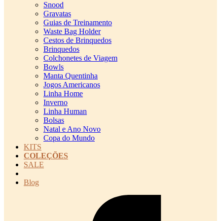
Snood
Gravatas
Guias de Treinamento
Waste Bag Holder
Cestos de Brinquedos
Brinquedos
Colchonetes de Viagem
Bowls
Manta Quentinha
Jogos Americanos
Linha Home
Inverno
Linha Human
Bolsas
Natal e Ano Novo
Copa do Mundo
KITS
COLEÇÕES
SALE
cadastro pet QRCODE
Blog