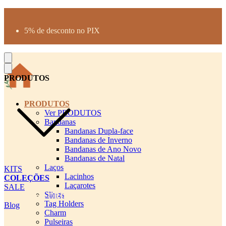
Produtos desenhados para seu pet
Parcelamento até 3X sem juros
5% de desconto no PIX
Frete Grátis a partir de R$300
PRODUTOS
PRODUTOS
Ver PRODUTOS
Bandanas
Bandanas Dupla-face
Bandanas de Inverno
Bandanas de Ano Novo
Bandanas de Natal
Laços
KITS
Lacinhos
COLEÇÕES
Laçarotes
SALE
Slings
cadastro pet QRCODE
Tag Holders
Blog
Charm
Pulseiras