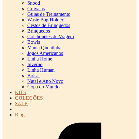
Snood
Gravatas
Guias de Treinamento
Waste Bag Holder
Cestos de Brinquedos
Brinquedos
Colchonetes de Viagem
Bowls
Manta Quentinha
Jogos Americanos
Linha Home
Inverno
Linha Human
Bolsas
Natal e Ano Novo
Copa do Mundo
KITS
COLEÇÕES
SALE
cadastro pet QRCODE
Blog