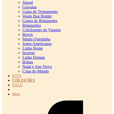
Snood
Gravatas
Guias de Treinamento
Waste Bag Holder
Cestos de Brinquedos
Brinquedos
Colchonetes de Viagem
Bowls
Manta Quentinha
Jogos Americanos
Linha Home
Inverno
Linha Human
Bolsas
Natal e Ano Novo
Copa do Mundo
KITS
COLEÇÕES
SALE
cadastro pet QRCODE
Blog