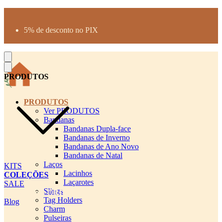
Produtos desenhados para seu pet
Parcelamento até 3X sem juros
5% de desconto no PIX
Frete Grátis a partir de R$300
PRODUTOS
PRODUTOS
Ver PRODUTOS
Bandanas
Bandanas Dupla-face
Bandanas de Inverno
Bandanas de Ano Novo
Bandanas de Natal
Laços
KITS
Lacinhos
COLEÇÕES
Laçarotes
SALE
Slings
cadastro pet QRCODE
Tag Holders
Blog
Charm
Pulseiras