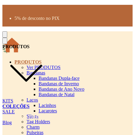
Produtos desenhados para seu pet
Parcelamento até 3X sem juros
5% de desconto no PIX
Frete Grátis a partir de R$300
PRODUTOS
PRODUTOS
Ver PRODUTOS
Bandanas
Bandanas Dupla-face
Bandanas de Inverno
Bandanas de Ano Novo
Bandanas de Natal
Laços
KITS
Lacinhos
COLEÇÕES
Laçarotes
SALE
Slings
cadastro pet QRCODE
Tag Holders
Blog
Charm
Pulseiras