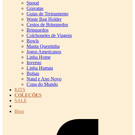
Snood
Gravatas
Guias de Treinamento
Waste Bag Holder
Cestos de Brinquedos
Brinquedos
Colchonetes de Viagem
Bowls
Manta Quentinha
Jogos Americanos
Linha Home
Inverno
Linha Human
Bolsas
Natal e Ano Novo
Copa do Mundo
KITS
COLEÇÕES
SALE
cadastro pet QRCODE
Blog