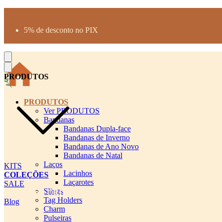
Produtos desenhados para seu pet
Parcelamento até 3X sem juros
5% de desconto no PIX
Frete Grátis a partir de R$300
PRODUTOS
PRODUTOS
Ver PRODUTOS
Bandanas
Bandanas Dupla-face
Bandanas de Inverno
Bandanas de Ano Novo
Bandanas de Natal
Laços
KITS
Lacinhos
COLEÇÕES
Laçarotes
SALE
Slings
cadastro pet QRCODE
Tag Holders
Blog
Charm
Pulseiras