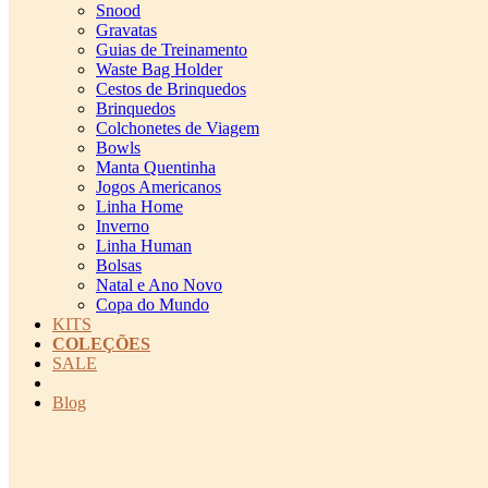
Snood
Gravatas
Guias de Treinamento
Waste Bag Holder
Cestos de Brinquedos
Brinquedos
Colchonetes de Viagem
Bowls
Manta Quentinha
Jogos Americanos
Linha Home
Inverno
Linha Human
Bolsas
Natal e Ano Novo
Copa do Mundo
KITS
COLEÇÕES
SALE
cadastro pet QRCODE
Blog