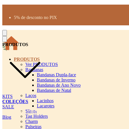
Produtos desenhados para seu pet
Parcelamento até 3X sem juros
5% de desconto no PIX
Frete Grátis a partir de R$300
PRODUTOS
PRODUTOS
Ver PRODUTOS
Bandanas
Bandanas Dupla-face
Bandanas de Inverno
Bandanas de Ano Novo
Bandanas de Natal
Laços
KITS
Lacinhos
COLEÇÕES
Laçarotes
SALE
Slings
cadastro pet QRCODE
Tag Holders
Blog
Charm
Pulseiras