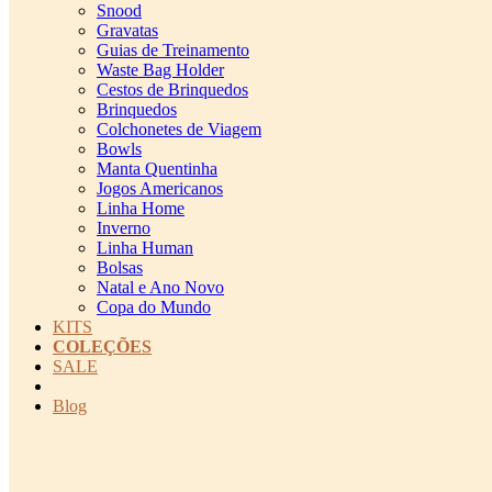
Snood
Gravatas
Guias de Treinamento
Waste Bag Holder
Cestos de Brinquedos
Brinquedos
Colchonetes de Viagem
Bowls
Manta Quentinha
Jogos Americanos
Linha Home
Inverno
Linha Human
Bolsas
Natal e Ano Novo
Copa do Mundo
KITS
COLEÇÕES
SALE
cadastro pet QRCODE
Blog