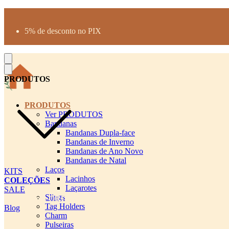
Produtos desenhados para seu pet
Parcelamento até 3X sem juros
5% de desconto no PIX
Frete Grátis a partir de R$300
PRODUTOS
PRODUTOS
Ver PRODUTOS
Bandanas
Bandanas Dupla-face
Bandanas de Inverno
Bandanas de Ano Novo
Bandanas de Natal
Laços
KITS
Lacinhos
COLEÇÕES
Laçarotes
SALE
Slings
cadastro pet QRCODE
Tag Holders
Blog
Charm
Pulseiras