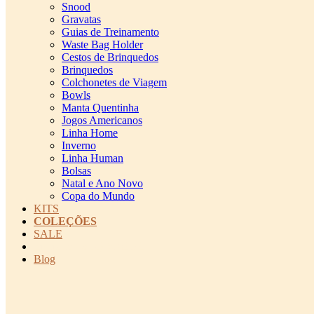
Snood
Gravatas
Guias de Treinamento
Waste Bag Holder
Cestos de Brinquedos
Brinquedos
Colchonetes de Viagem
Bowls
Manta Quentinha
Jogos Americanos
Linha Home
Inverno
Linha Human
Bolsas
Natal e Ano Novo
Copa do Mundo
KITS
COLEÇÕES
SALE
cadastro pet QRCODE
Blog