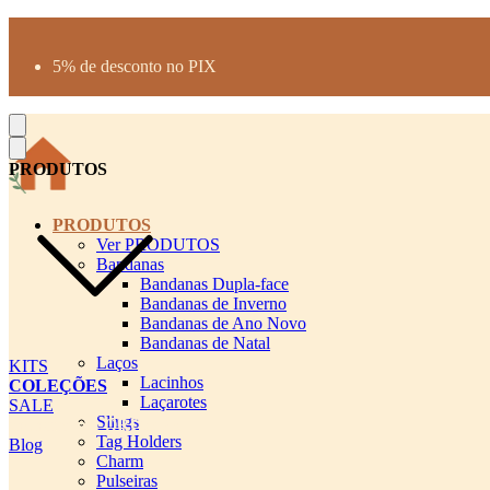
Produtos desenhados para seu pet
Parcelamento até 3X sem juros
5% de desconto no PIX
Frete Grátis a partir de R$300
PRODUTOS
PRODUTOS
Ver PRODUTOS
Bandanas
Bandanas Dupla-face
Bandanas de Inverno
Bandanas de Ano Novo
Bandanas de Natal
Laços
KITS
Lacinhos
COLEÇÕES
Laçarotes
SALE
Slings
cadastro pet QRCODE
Tag Holders
Blog
Charm
Pulseiras