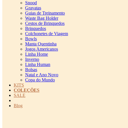
Snood
Gravatas
Guias de Treinamento
Waste Bag Holder
Cestos de Brinquedos
Brinquedos
Colchonetes de Viagem
Bowls
Manta Quentinha
Jogos Americanos
Linha Home
Inverno
Linha Human
Bolsas
Natal e Ano Novo
Copa do Mundo
KITS
COLEÇÕES
SALE
cadastro pet QRCODE
Blog