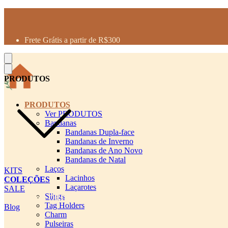
Produtos desenhados para seu pet
Parcelamento até 3X sem juros
5% de desconto no PIX
Frete Grátis a partir de R$300
PRODUTOS
PRODUTOS
Ver PRODUTOS
Bandanas
Bandanas Dupla-face
Bandanas de Inverno
Bandanas de Ano Novo
Bandanas de Natal
Laços
KITS
Lacinhos
COLEÇÕES
Laçarotes
SALE
Slings
cadastro pet QRCODE
Tag Holders
Blog
Charm
Pulseiras