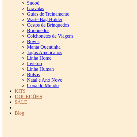
Snood
Gravatas
Guias de Treinamento
Waste Bag Holder
Cestos de Brinquedos
Brinquedos
Colchonetes de Viagem
Bowls
Manta Quentinha
Jogos Americanos
Linha Home
Inverno
Linha Human
Bolsas
Natal e Ano Novo
Copa do Mundo
KITS
COLEÇÕES
SALE
cadastro pet QRCODE
Blog