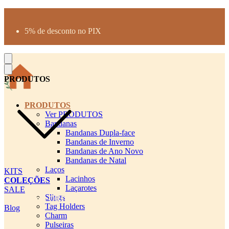
Produtos desenhados para seu pet
Parcelamento até 3X sem juros
5% de desconto no PIX
Frete Grátis a partir de R$300
PRODUTOS
PRODUTOS
Ver PRODUTOS
Bandanas
Bandanas Dupla-face
Bandanas de Inverno
Bandanas de Ano Novo
Bandanas de Natal
Laços
KITS
Lacinhos
COLEÇÕES
Laçarotes
SALE
Slings
cadastro pet QRCODE
Tag Holders
Blog
Charm
Pulseiras