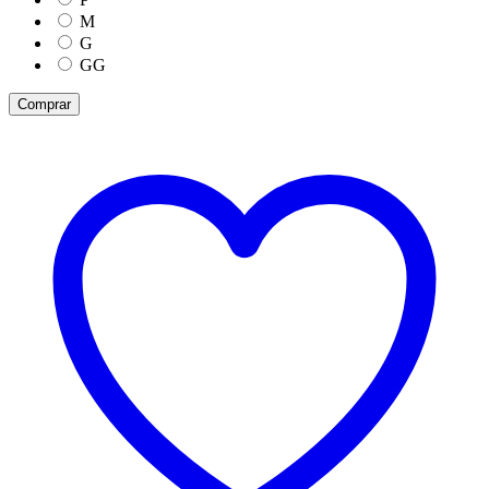
M
G
GG
Comprar