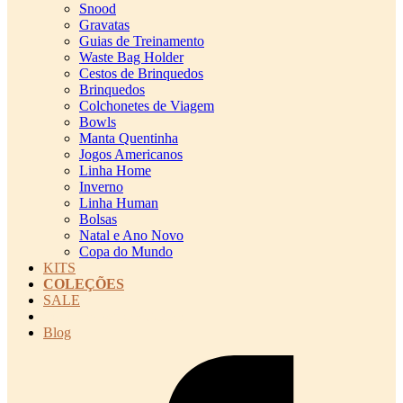
Snood
Gravatas
Guias de Treinamento
Waste Bag Holder
Cestos de Brinquedos
Brinquedos
Colchonetes de Viagem
Bowls
Manta Quentinha
Jogos Americanos
Linha Home
Inverno
Linha Human
Bolsas
Natal e Ano Novo
Copa do Mundo
KITS
COLEÇÕES
SALE
cadastro pet QRCODE
Blog