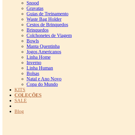
Snood
Gravatas
Guias de Treinamento
Waste Bag Holder
Cestos de Brinquedos
Brinquedos
Colchonetes de Viagem
Bowls
Manta Quentinha
Jogos Americanos
Linha Home
Inverno
Linha Human
Bolsas
Natal e Ano Novo
Copa do Mundo
KITS
COLEÇÕES
SALE
cadastro pet QRCODE
Blog