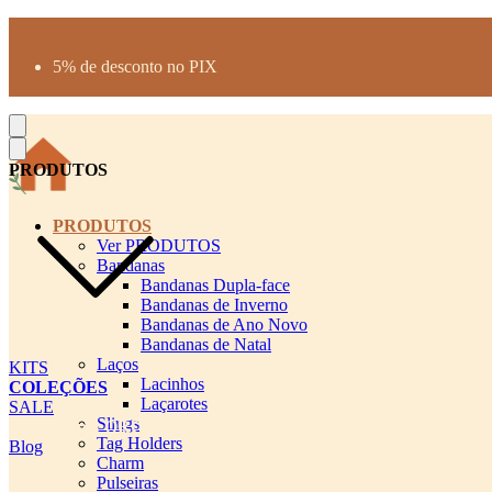
Produtos desenhados para seu pet
Parcelamento até 3X sem juros
5% de desconto no PIX
Frete Grátis a partir de R$300
PRODUTOS
PRODUTOS
Ver PRODUTOS
Bandanas
Bandanas Dupla-face
Bandanas de Inverno
Bandanas de Ano Novo
Bandanas de Natal
Laços
KITS
Lacinhos
COLEÇÕES
Laçarotes
SALE
Slings
cadastro pet QRCODE
Tag Holders
Blog
Charm
Pulseiras