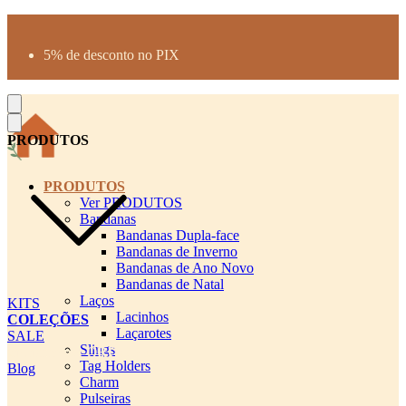
Produtos desenhados para seu pet
Parcelamento até 3X sem juros
5% de desconto no PIX
Frete Grátis a partir de R$300
PRODUTOS
PRODUTOS
Ver PRODUTOS
Bandanas
Bandanas Dupla-face
Bandanas de Inverno
Bandanas de Ano Novo
Bandanas de Natal
Laços
KITS
Lacinhos
COLEÇÕES
Laçarotes
SALE
Slings
cadastro pet QRCODE
Tag Holders
Blog
Charm
Pulseiras