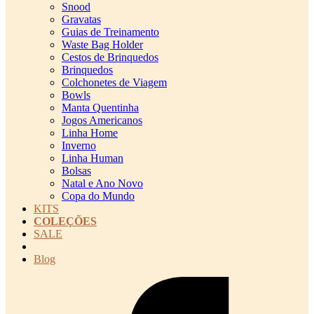
Snood
Gravatas
Guias de Treinamento
Waste Bag Holder
Cestos de Brinquedos
Brinquedos
Colchonetes de Viagem
Bowls
Manta Quentinha
Jogos Americanos
Linha Home
Inverno
Linha Human
Bolsas
Natal e Ano Novo
Copa do Mundo
KITS
COLEÇÕES
SALE
cadastro pet QRCODE
Blog