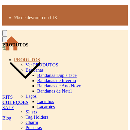
Produtos desenhados para seu pet
Parcelamento até 3X sem juros
5% de desconto no PIX
Frete Grátis a partir de R$300
PRODUTOS
PRODUTOS
Ver PRODUTOS
Bandanas
Bandanas Dupla-face
Bandanas de Inverno
Bandanas de Ano Novo
Bandanas de Natal
Laços
KITS
Lacinhos
COLEÇÕES
Laçarotes
SALE
Slings
cadastro pet QRCODE
Tag Holders
Blog
Charm
Pulseiras