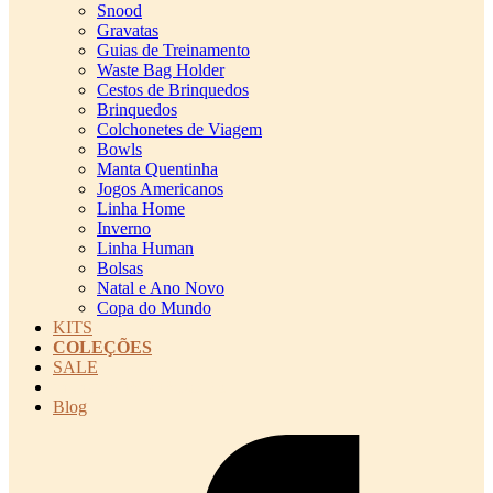
Snood
Gravatas
Guias de Treinamento
Waste Bag Holder
Cestos de Brinquedos
Brinquedos
Colchonetes de Viagem
Bowls
Manta Quentinha
Jogos Americanos
Linha Home
Inverno
Linha Human
Bolsas
Natal e Ano Novo
Copa do Mundo
KITS
COLEÇÕES
SALE
cadastro pet QRCODE
Blog