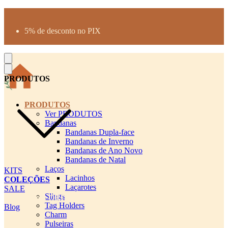
Produtos desenhados para seu pet
Parcelamento até 3X sem juros
5% de desconto no PIX
Frete Grátis a partir de R$300
PRODUTOS
PRODUTOS
Ver PRODUTOS
Bandanas
Bandanas Dupla-face
Bandanas de Inverno
Bandanas de Ano Novo
Bandanas de Natal
Laços
KITS
Lacinhos
COLEÇÕES
Laçarotes
SALE
Slings
cadastro pet QRCODE
Tag Holders
Blog
Charm
Pulseiras