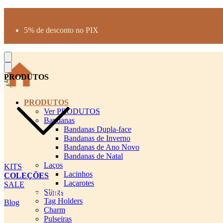
Produtos desenhados para seu pet
Parcelamento até 3X sem juros
5% de desconto no PIX
Frete Grátis a partir de R$300
PRODUTOS
PRODUTOS
Ver PRODUTOS
Bandanas
Bandanas Dupla-face
Bandanas de Inverno
Bandanas de Ano Novo
Bandanas de Natal
Laços
KITS
Lacinhos
COLEÇÕES
Laçarotes
SALE
Slings
cadastro pet QRCODE
Tag Holders
Blog
Charm
Pulseiras