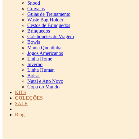
Snood
Gravatas
Guias de Treinamento
Waste Bag Holder
Cestos de Brinquedos
Brinquedos
Colchonetes de Viagem
Bowls
Manta Quentinha
Jogos Americanos
Linha Home
Inverno
Linha Human
Bolsas
Natal e Ano Novo
Copa do Mundo
KITS
COLEÇÕES
SALE
cadastro pet QRCODE
Blog