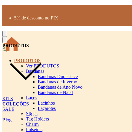
Produtos desenhados para seu pet
Parcelamento até 3X sem juros
5% de desconto no PIX
Frete Grátis a partir de R$300
PRODUTOS
PRODUTOS
Ver PRODUTOS
Bandanas
Bandanas Dupla-face
Bandanas de Inverno
Bandanas de Ano Novo
Bandanas de Natal
Laços
KITS
Lacinhos
COLEÇÕES
Laçarotes
SALE
Slings
cadastro pet QRCODE
Tag Holders
Blog
Charm
Pulseiras