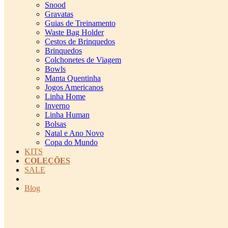
Snood
Gravatas
Guias de Treinamento
Waste Bag Holder
Cestos de Brinquedos
Brinquedos
Colchonetes de Viagem
Bowls
Manta Quentinha
Jogos Americanos
Linha Home
Inverno
Linha Human
Bolsas
Natal e Ano Novo
Copa do Mundo
KITS
COLEÇÕES
SALE
cadastro pet QRCODE
Blog