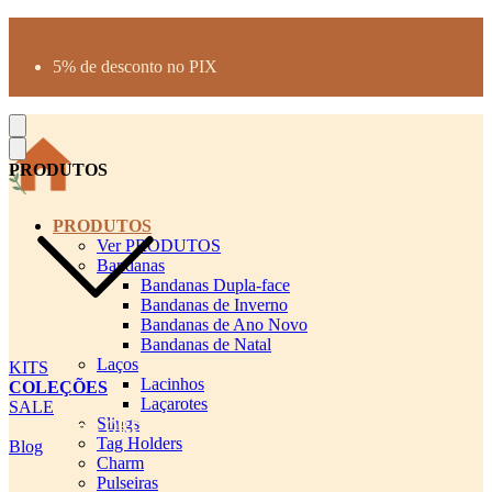
Produtos desenhados para seu pet
Parcelamento até 3X sem juros
5% de desconto no PIX
Frete Grátis a partir de R$300
PRODUTOS
PRODUTOS
Ver PRODUTOS
Bandanas
Bandanas Dupla-face
Bandanas de Inverno
Bandanas de Ano Novo
Bandanas de Natal
Laços
KITS
Lacinhos
COLEÇÕES
Laçarotes
SALE
Slings
cadastro pet QRCODE
Tag Holders
Blog
Charm
Pulseiras