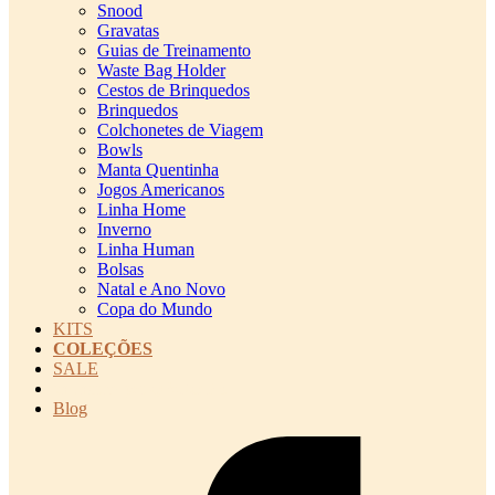
Snood
Gravatas
Guias de Treinamento
Waste Bag Holder
Cestos de Brinquedos
Brinquedos
Colchonetes de Viagem
Bowls
Manta Quentinha
Jogos Americanos
Linha Home
Inverno
Linha Human
Bolsas
Natal e Ano Novo
Copa do Mundo
KITS
COLEÇÕES
SALE
cadastro pet QRCODE
Blog